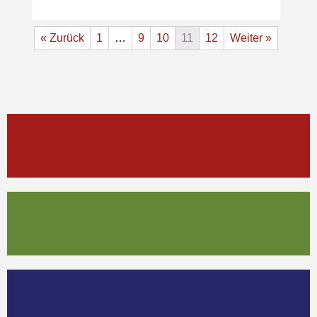
« Zurück
1
…
9
10
11
12
Weiter »