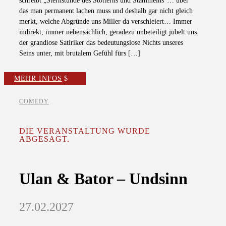
schreibt „Sternstunde des Stotterns und Stam­melns“… über
das man permanent lachen muss und deshalb gar nicht gleich
merkt, welche Abgründe uns Miller da verschleiert… Immer
indirekt, immer nebensächlich, geradezu unbeteiligt jubelt uns
der grandiose Satiriker das bedeu­tungslose Nichts unseres
Seins unter, mit brutalem Gefühl fürs […]
MEHR INFOS
COMEDY
DIE VERANSTALTUNG WURDE
ABGESAGT.
Ulan & Bator – Undsinn
27.02.2027