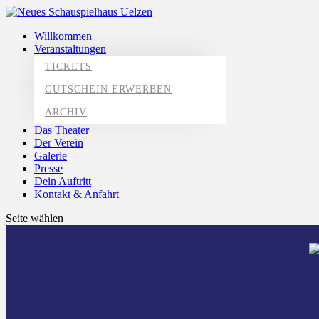
Willkommen
Veranstaltungen
TICKETS
GUTSCHEIN ERWERBEN
ARCHIV
Das Theater
Der Verein
Galerie
Presse
Dein Auftritt
Kontakt & Anfahrt
Seite wählen